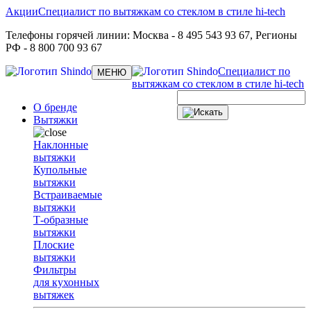
Акции
Специалист по вытяжкам со стеклом в стиле hi-tech
Телефоны горячей линии:
Москва
- 8 495 543 93 67,
Регионы
РФ
- 8 800 700 93 67
Специалист по
Toggle
МЕНЮ
navigation
вытяжкам со стеклом в стиле hi-tech
О бренде
Вытяжки
Наклонные
вытяжки
Купольные
вытяжки
Встраиваемые
вытяжки
Т-образные
вытяжки
Плоские
вытяжки
Фильтры
для кухонных
вытяжек