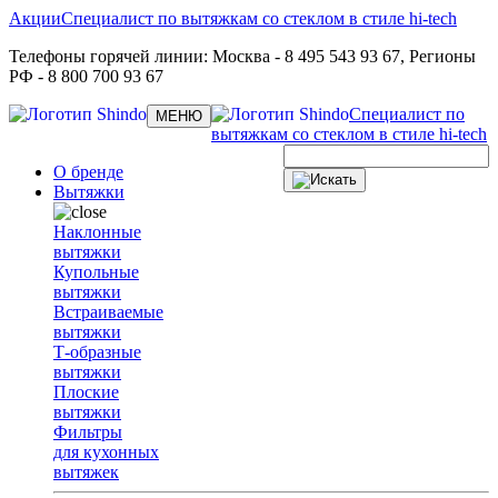
Акции
Специалист по вытяжкам со стеклом в стиле hi-tech
Телефоны горячей линии:
Москва
- 8 495 543 93 67,
Регионы
РФ
- 8 800 700 93 67
Специалист по
Toggle
МЕНЮ
navigation
вытяжкам со стеклом в стиле hi-tech
О бренде
Вытяжки
Наклонные
вытяжки
Купольные
вытяжки
Встраиваемые
вытяжки
Т-образные
вытяжки
Плоские
вытяжки
Фильтры
для кухонных
вытяжек