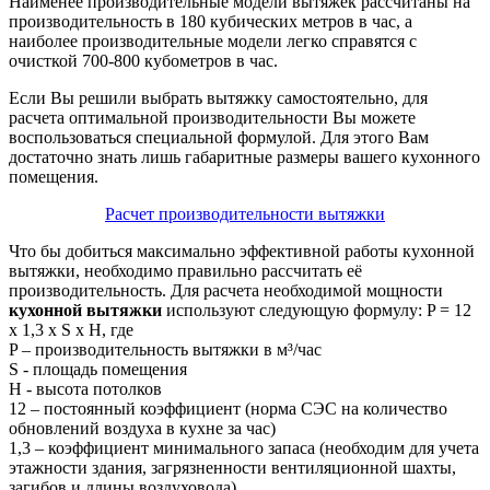
Наименее производительные модели вытяжек рассчитаны на
производительность в 180 кубических метров в час, а
наиболее производительные модели легко справятся с
очисткой 700-800 кубометров в час.
Если Вы решили выбрать вытяжку самостоятельно, для
расчета оптимальной производительности Вы можете
воспользоваться специальной формулой. Для этого Вам
достаточно знать лишь габаритные размеры вашего кухонного
помещения.
Расчет производительности вытяжки
Что бы добиться максимально эффективной работы кухонной
вытяжки, необходимо правильно рассчитать её
производительность. Для расчета необходимой мощности
кухонной вытяжки
используют следующую формулу: P = 12
х 1,3 х S х H, где
P – производительность вытяжки в м³/час
S - площадь помещения
H - высота потолков
12 – постоянный коэффициент (норма СЭС на количество
обновлений воздуха в кухне за час)
1,3 – коэффициент минимального запаса (необходим для учета
этажности здания, загрязненности вентиляционной шахты,
загибов и длины воздуховода)