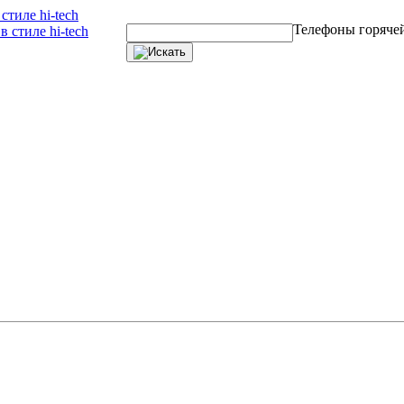
тиле hi-tech
Телефоны горяче
 стиле hi-tech