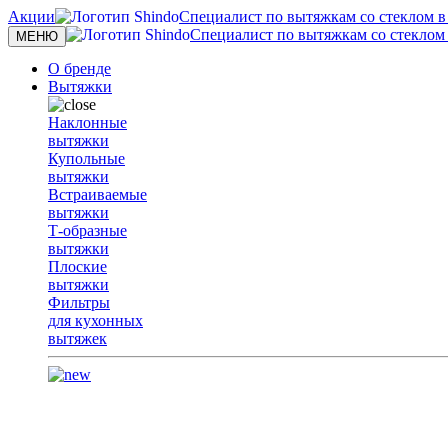
Акции
Специалист по вытяжкам со стеклом в с
Специалист по вытяжкам со стеклом в
Toggle
МЕНЮ
navigation
О бренде
Вытяжки
Наклонные
вытяжки
Купольные
вытяжки
Встраиваемые
вытяжки
Т-образные
вытяжки
Плоские
вытяжки
Фильтры
для кухонных
вытяжек