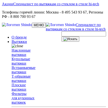
Акции
Специалист по вытяжкам со стеклом в стиле hi-tech
Телефоны горячей линии:
Москва
- 8 495 543 93 67,
Регионы
РФ
- 8 800 700 93 67
Специалист по
Toggle
МЕНЮ
navigation
вытяжкам со стеклом в стиле hi-tech
О бренде
Вытяжки
Наклонные
вытяжки
Купольные
вытяжки
Встраиваемые
вытяжки
Т-образные
вытяжки
Плоские
вытяжки
Фильтры
для кухонных
вытяжек