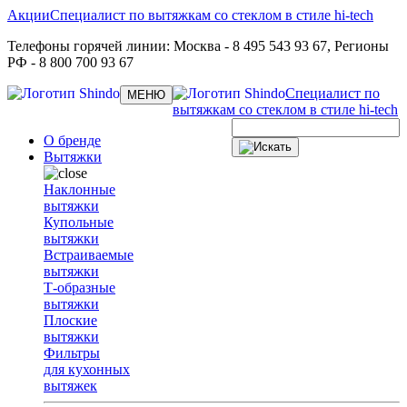
Акции
Специалист по вытяжкам со стеклом в стиле hi-tech
Телефоны горячей линии:
Москва
- 8 495 543 93 67,
Регионы
РФ
- 8 800 700 93 67
Специалист по
Toggle
МЕНЮ
navigation
вытяжкам со стеклом в стиле hi-tech
О бренде
Вытяжки
Наклонные
вытяжки
Купольные
вытяжки
Встраиваемые
вытяжки
Т-образные
вытяжки
Плоские
вытяжки
Фильтры
для кухонных
вытяжек