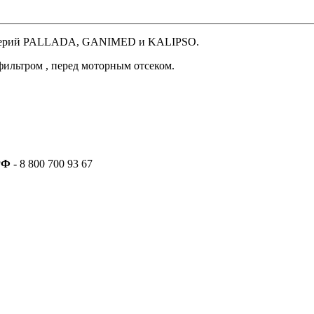
ых серий PALLADA, GANIMED и KALIPSO.
ильтром , перед моторным отсеком.
РФ
- 8 800 700 93 67