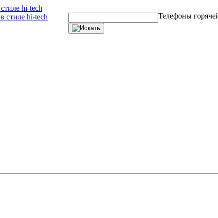
тиле hi-tech
Телефоны горяче
 стиле hi-tech