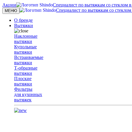
Акции
Специалист по вытяжкам со стеклом в с
Специалист по вытяжкам со стеклом в
Toggle
МЕНЮ
navigation
О бренде
Вытяжки
Наклонные
вытяжки
Купольные
вытяжки
Встраиваемые
вытяжки
Т-образные
вытяжки
Плоские
вытяжки
Фильтры
для кухонных
вытяжек