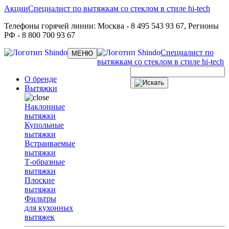
Акции
Специалист по вытяжкам со стеклом в стиле hi-tech
Телефоны горячей линии:
Москва
- 8 495 543 93 67,
Регионы
РФ
- 8 800 700 93 67
Специалист по
Toggle
МЕНЮ
navigation
вытяжкам со стеклом в стиле hi-tech
О бренде
Вытяжки
Наклонные
вытяжки
Купольные
вытяжки
Встраиваемые
вытяжки
Т-образные
вытяжки
Плоские
вытяжки
Фильтры
для кухонных
вытяжек