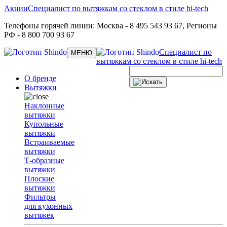
Акции
Специалист по вытяжкам со стеклом в стиле hi-tech
Телефоны горячей линии:
Москва
- 8 495 543 93 67,
Регионы
РФ
- 8 800 700 93 67
Специалист по
Toggle
МЕНЮ
navigation
вытяжкам со стеклом в стиле hi-tech
О бренде
Вытяжки
Наклонные
вытяжки
Купольные
вытяжки
Встраиваемые
вытяжки
Т-образные
вытяжки
Плоские
вытяжки
Фильтры
для кухонных
вытяжек