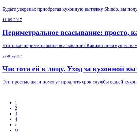
Будьте уверены: приобретая кухонную вытяжку Shindo, вы пол
11-09-2017
Периметральное всасывание: просто, к
Что такое периметральное всасывание? Какими преимуществами
27-01-2017
Чистота ей к лицу. Уход за кухонной в
Эти простые шаги помогут продлить срок службы вашей кухон
1
2
3
4