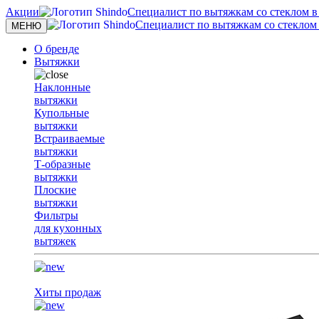
Акции
Специалист по вытяжкам со стеклом в с
Специалист по вытяжкам со стеклом в
Toggle
МЕНЮ
navigation
О бренде
Вытяжки
Наклонные
вытяжки
Купольные
вытяжки
Встраиваемые
вытяжки
Т-образные
вытяжки
Плоские
вытяжки
Фильтры
для кухонных
вытяжек
Хиты продаж