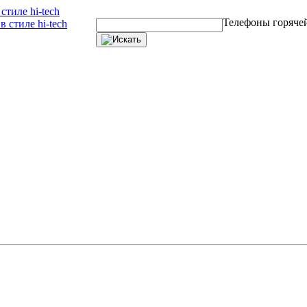
тиле hi-tech
Телефоны горяче
 стиле hi-tech