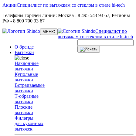
Акции
Специалист по вытяжкам со стеклом в стиле hi-tech
Телефоны горячей линии:
Москва
- 8 495 543 93 67,
Регионы
РФ
- 8 800 700 93 67
Специалист по
Toggle
МЕНЮ
navigation
вытяжкам со стеклом в стиле hi-tech
О бренде
Вытяжки
Наклонные
вытяжки
Купольные
вытяжки
Встраиваемые
вытяжки
Т-образные
вытяжки
Плоские
вытяжки
Фильтры
для кухонных
вытяжек