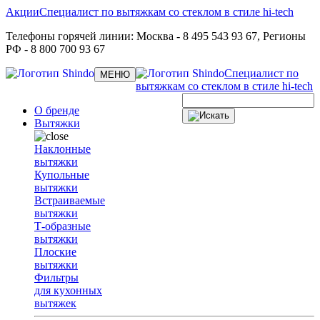
Акции
Специалист по вытяжкам со стеклом в стиле hi-tech
Телефоны горячей линии:
Москва
- 8 495 543 93 67,
Регионы
РФ
- 8 800 700 93 67
Специалист по
Toggle
МЕНЮ
navigation
вытяжкам со стеклом в стиле hi-tech
О бренде
Вытяжки
Наклонные
вытяжки
Купольные
вытяжки
Встраиваемые
вытяжки
Т-образные
вытяжки
Плоские
вытяжки
Фильтры
для кухонных
вытяжек