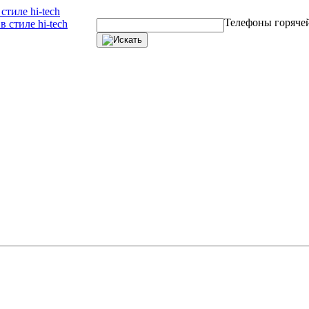
тиле hi-tech
Телефоны горяче
 стиле hi-tech