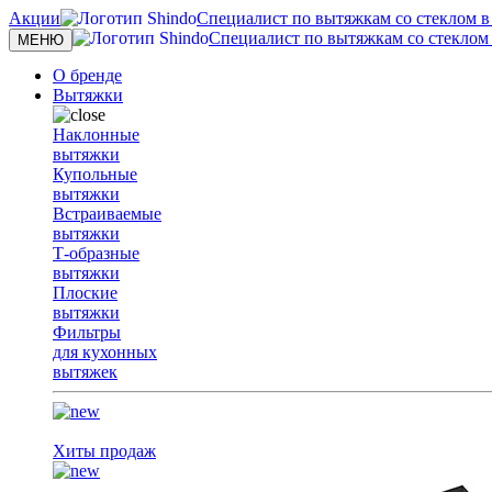
Акции
Специалист по вытяжкам со стеклом в с
Специалист по вытяжкам со стеклом в
Toggle
МЕНЮ
navigation
О бренде
Вытяжки
Наклонные
вытяжки
Купольные
вытяжки
Встраиваемые
вытяжки
Т-образные
вытяжки
Плоские
вытяжки
Фильтры
для кухонных
вытяжек
Хиты продаж