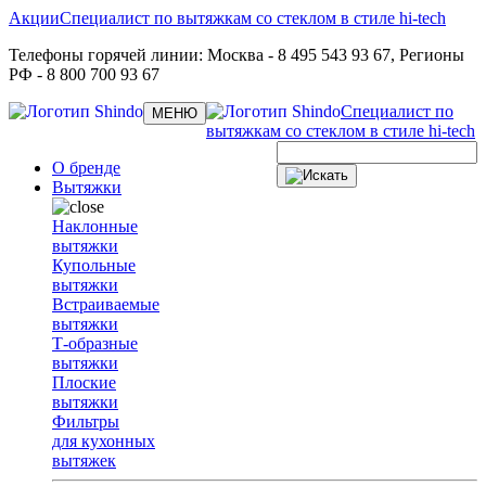
Акции
Специалист по вытяжкам со стеклом в стиле hi-tech
Телефоны горячей линии:
Москва
- 8 495 543 93 67,
Регионы
РФ
- 8 800 700 93 67
Специалист по
Toggle
МЕНЮ
navigation
вытяжкам со стеклом в стиле hi-tech
О бренде
Вытяжки
Наклонные
вытяжки
Купольные
вытяжки
Встраиваемые
вытяжки
Т-образные
вытяжки
Плоские
вытяжки
Фильтры
для кухонных
вытяжек