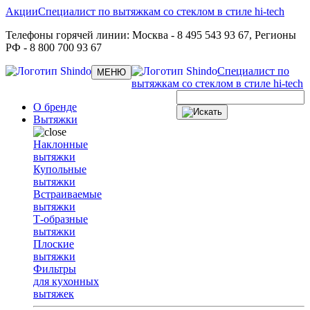
Акции
Специалист по вытяжкам со стеклом в стиле hi-tech
Телефоны горячей линии:
Москва
- 8 495 543 93 67,
Регионы
РФ
- 8 800 700 93 67
Специалист по
Toggle
МЕНЮ
navigation
вытяжкам со стеклом в стиле hi-tech
О бренде
Вытяжки
Наклонные
вытяжки
Купольные
вытяжки
Встраиваемые
вытяжки
Т-образные
вытяжки
Плоские
вытяжки
Фильтры
для кухонных
вытяжек