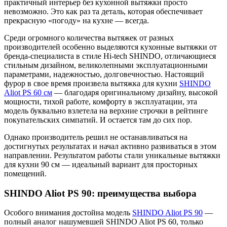
практичный интерьер без кухонной вытяжки просто
невозможно. Это как раз та деталь, которая обеспечивает
прекрасную «погоду» на кухне — всегда.
Среди огромного количества вытяжек от разных
производителей особенно выделяются кухонные вытяжки от
бренда-специалиста в стиле Hi-tech SHINDO, отличающиеся
стильным дизайном, великолепными эксплуатационными
параметрами, надежностью, долговечностью. Настоящий
фурор в свое время произвела вытяжка для кухни
SHINDO
Aliot PS 60 см
— благодаря оригинальному дизайну, высокой
мощности, тихой работе, комфорту в эксплуатации, эта
модель буквально взлетела на верхние строчки в рейтинге
покупательских симпатий. И остается там до сих пор.
Однако производитель решил не останавливаться на
достигнутых результатах и начал активно развиваться в этом
направлении. Результатом работы стали уникальные вытяжки
для кухни 90 см — идеальный вариант для просторных
помещений.
SHINDO Aliot PS 90: преимущества выбора
Особого внимания достойна модель
SHINDO Aliot PS 90
—
полный аналог нашумевшей SHINDO Aliot PS 60, только