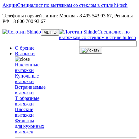
Акции
Специалист по вытяжкам со стеклом в стиле hi-tech
Телефоны горячей линии:
Москва
- 8 495 543 93 67,
Регионы
РФ
- 8 800 700 93 67
Специалист по
Toggle
МЕНЮ
navigation
вытяжкам со стеклом в стиле hi-tech
О бренде
Вытяжки
Наклонные
вытяжки
Купольные
вытяжки
Встраиваемые
вытяжки
Т-образные
вытяжки
Плоские
вытяжки
Фильтры
для кухонных
вытяжек