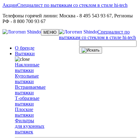
Акции
Специалист по вытяжкам со стеклом в стиле hi-tech
Телефоны горячей линии:
Москва
- 8 495 543 93 67,
Регионы
РФ
- 8 800 700 93 67
Специалист по
Toggle
МЕНЮ
navigation
вытяжкам со стеклом в стиле hi-tech
О бренде
Вытяжки
Наклонные
вытяжки
Купольные
вытяжки
Встраиваемые
вытяжки
Т-образные
вытяжки
Плоские
вытяжки
Фильтры
для кухонных
вытяжек