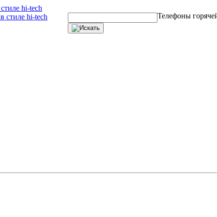
тиле hi-tech
Телефоны горяче
 стиле hi-tech