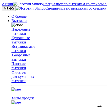
Акции
Специалист по вытяжкам со стеклом в с
Специалист по вытяжкам со стеклом в
Toggle
МЕНЮ
navigation
О бренде
Вытяжки
Наклонные
вытяжки
Купольные
вытяжки
Встраиваемые
вытяжки
Т-образные
вытяжки
Плоские
вытяжки
Фильтры
для кухонных
вытяжек
Хиты продаж