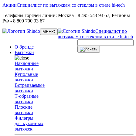
Акции
Специалист по вытяжкам со стеклом в стиле hi-tech
Телефоны горячей линии:
Москва
- 8 495 543 93 67,
Регионы
РФ
- 8 800 700 93 67
Специалист по
Toggle
МЕНЮ
navigation
вытяжкам со стеклом в стиле hi-tech
О бренде
Вытяжки
Наклонные
вытяжки
Купольные
вытяжки
Встраиваемые
вытяжки
Т-образные
вытяжки
Плоские
вытяжки
Фильтры
для кухонных
вытяжек