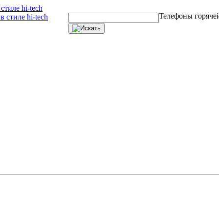
тиле hi-tech
Телефоны горяче
 стиле hi-tech