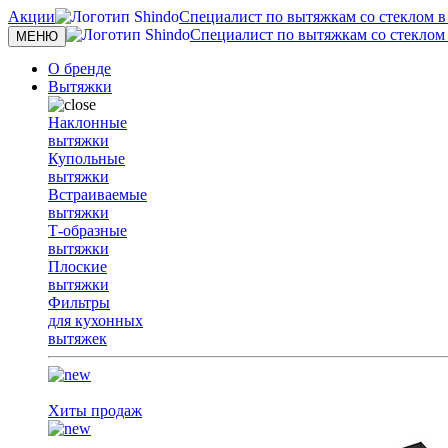
Акции
Специалист по вытяжкам со стеклом в с
Специалист по вытяжкам со стеклом в
Toggle
МЕНЮ
navigation
О бренде
Вытяжки
Наклонные
вытяжки
Купольные
вытяжки
Встраиваемые
вытяжки
Т-образные
вытяжки
Плоские
вытяжки
Фильтры
для кухонных
вытяжек
Хиты продаж