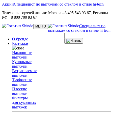
Акции
Специалист по вытяжкам со стеклом в стиле hi-tech
Телефоны горячей линии:
Москва
- 8 495 543 93 67,
Регионы
РФ
- 8 800 700 93 67
Специалист по
Toggle
МЕНЮ
navigation
вытяжкам со стеклом в стиле hi-tech
О бренде
Вытяжки
Наклонные
вытяжки
Купольные
вытяжки
Встраиваемые
вытяжки
Т-образные
вытяжки
Плоские
вытяжки
Фильтры
для кухонных
вытяжек