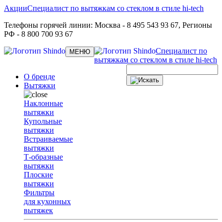
Акции
Специалист по вытяжкам со стеклом в стиле hi-tech
Телефоны горячей линии:
Москва
- 8 495 543 93 67,
Регионы
РФ
- 8 800 700 93 67
Специалист по
Toggle
МЕНЮ
navigation
вытяжкам со стеклом в стиле hi-tech
О бренде
Вытяжки
Наклонные
вытяжки
Купольные
вытяжки
Встраиваемые
вытяжки
Т-образные
вытяжки
Плоские
вытяжки
Фильтры
для кухонных
вытяжек