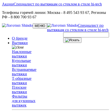
Акции
Специалист по вытяжкам со стеклом в стиле hi-tech
Телефоны горячей линии:
Москва
- 8 495 543 93 67,
Регионы
РФ
- 8 800 700 93 67
Специалист по
Toggle
МЕНЮ
navigation
вытяжкам со стеклом в стиле hi-tech
О бренде
Вытяжки
Наклонные
вытяжки
Купольные
вытяжки
Встраиваемые
вытяжки
Т-образные
вытяжки
Плоские
вытяжки
Фильтры
для кухонных
вытяжек