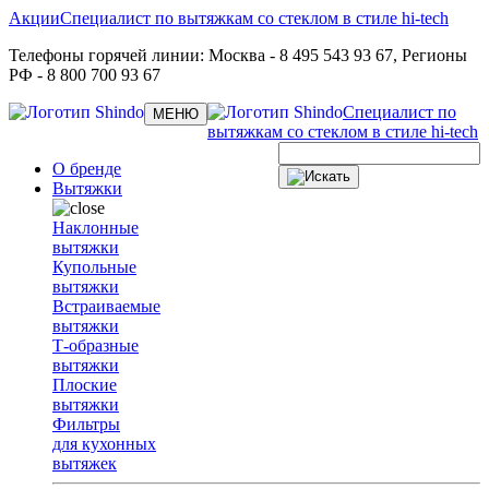
Акции
Специалист по вытяжкам со стеклом в стиле hi-tech
Телефоны горячей линии:
Москва
- 8 495 543 93 67,
Регионы
РФ
- 8 800 700 93 67
Специалист по
Toggle
МЕНЮ
navigation
вытяжкам со стеклом в стиле hi-tech
О бренде
Вытяжки
Наклонные
вытяжки
Купольные
вытяжки
Встраиваемые
вытяжки
Т-образные
вытяжки
Плоские
вытяжки
Фильтры
для кухонных
вытяжек