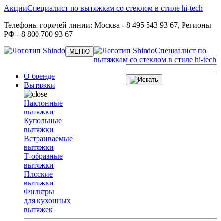
Акции
Специалист по вытяжкам со стеклом в стиле hi-tech
Телефоны горячей линии:
Москва
- 8 495 543 93 67,
Регионы
РФ
- 8 800 700 93 67
Специалист по
Toggle
МЕНЮ
navigation
вытяжкам со стеклом в стиле hi-tech
О бренде
Вытяжки
Наклонные
вытяжки
Купольные
вытяжки
Встраиваемые
вытяжки
Т-образные
вытяжки
Плоские
вытяжки
Фильтры
для кухонных
вытяжек