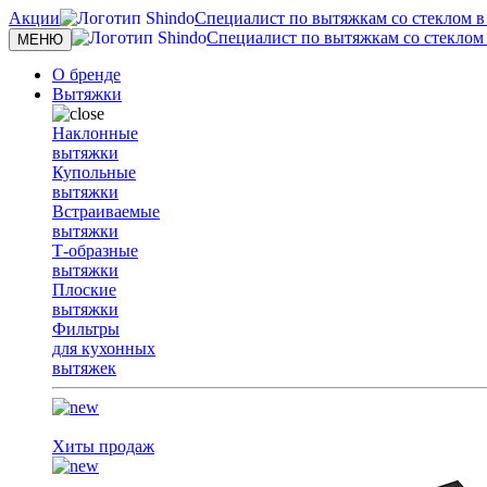
Акции
Специалист по вытяжкам со стеклом в с
Специалист по вытяжкам со стеклом в
Toggle
МЕНЮ
navigation
О бренде
Вытяжки
Наклонные
вытяжки
Купольные
вытяжки
Встраиваемые
вытяжки
Т-образные
вытяжки
Плоские
вытяжки
Фильтры
для кухонных
вытяжек
Хиты продаж