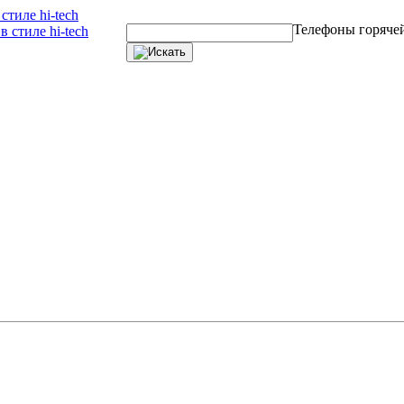
тиле hi-tech
Телефоны горяче
 стиле hi-tech