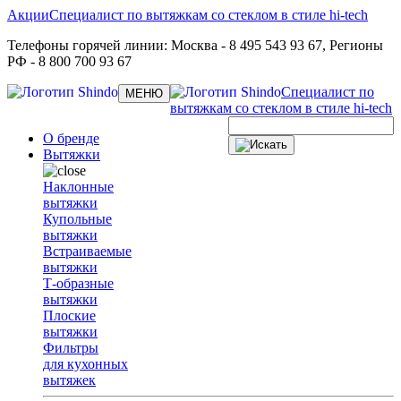
Акции
Специалист по вытяжкам со стеклом в стиле hi-tech
Телефоны горячей линии:
Москва
- 8 495 543 93 67,
Регионы
РФ
- 8 800 700 93 67
Специалист по
Toggle
МЕНЮ
navigation
вытяжкам со стеклом в стиле hi-tech
О бренде
Вытяжки
Наклонные
вытяжки
Купольные
вытяжки
Встраиваемые
вытяжки
Т-образные
вытяжки
Плоские
вытяжки
Фильтры
для кухонных
вытяжек