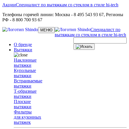
Акции
Специалист по вытяжкам со стеклом в стиле hi-tech
Телефоны горячей линии:
Москва
- 8 495 543 93 67,
Регионы
РФ
- 8 800 700 93 67
Специалист по
Toggle
МЕНЮ
navigation
вытяжкам со стеклом в стиле hi-tech
О бренде
Вытяжки
Наклонные
вытяжки
Купольные
вытяжки
Встраиваемые
вытяжки
Т-образные
вытяжки
Плоские
вытяжки
Фильтры
для кухонных
вытяжек