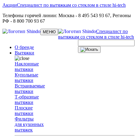
Акции
Специалист по вытяжкам со стеклом в стиле hi-tech
Телефоны горячей линии:
Москва
- 8 495 543 93 67,
Регионы
РФ
- 8 800 700 93 67
Специалист по
Toggle
МЕНЮ
navigation
вытяжкам со стеклом в стиле hi-tech
О бренде
Вытяжки
Наклонные
вытяжки
Купольные
вытяжки
Встраиваемые
вытяжки
Т-образные
вытяжки
Плоские
вытяжки
Фильтры
для кухонных
вытяжек