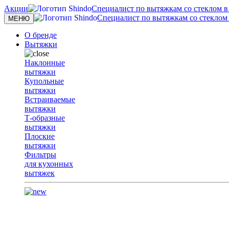
Акции
Специалист по вытяжкам со стеклом в с
Специалист по вытяжкам со стеклом в
Toggle
МЕНЮ
navigation
О бренде
Вытяжки
Наклонные
вытяжки
Купольные
вытяжки
Встраиваемые
вытяжки
Т-образные
вытяжки
Плоские
вытяжки
Фильтры
для кухонных
вытяжек