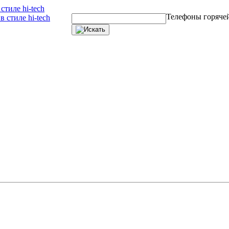
тиле hi-tech
Телефоны горяче
 стиле hi-tech