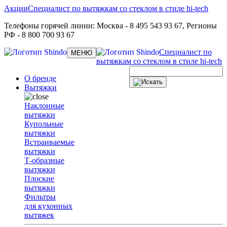
Акции
Специалист по вытяжкам со стеклом в стиле hi-tech
Телефоны горячей линии:
Москва
- 8 495 543 93 67,
Регионы
РФ
- 8 800 700 93 67
Специалист по
Toggle
МЕНЮ
navigation
вытяжкам со стеклом в стиле hi-tech
О бренде
Вытяжки
Наклонные
вытяжки
Купольные
вытяжки
Встраиваемые
вытяжки
Т-образные
вытяжки
Плоские
вытяжки
Фильтры
для кухонных
вытяжек