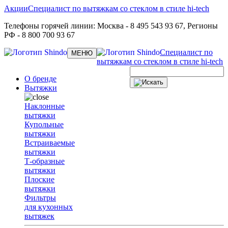
Акции
Специалист по вытяжкам со стеклом в стиле hi-tech
Телефоны горячей линии:
Москва
- 8 495 543 93 67,
Регионы
РФ
- 8 800 700 93 67
Специалист по
Toggle
МЕНЮ
navigation
вытяжкам со стеклом в стиле hi-tech
О бренде
Вытяжки
Наклонные
вытяжки
Купольные
вытяжки
Встраиваемые
вытяжки
Т-образные
вытяжки
Плоские
вытяжки
Фильтры
для кухонных
вытяжек