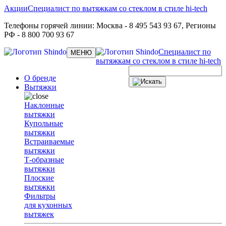
Акции
Специалист по вытяжкам со стеклом в стиле hi-tech
Телефоны горячей линии:
Москва
- 8 495 543 93 67,
Регионы
РФ
- 8 800 700 93 67
Специалист по
Toggle
МЕНЮ
navigation
вытяжкам со стеклом в стиле hi-tech
О бренде
Вытяжки
Наклонные
вытяжки
Купольные
вытяжки
Встраиваемые
вытяжки
Т-образные
вытяжки
Плоские
вытяжки
Фильтры
для кухонных
вытяжек