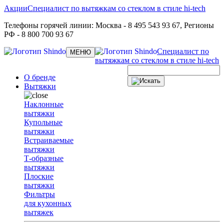
Акции
Специалист по вытяжкам со стеклом в стиле hi-tech
Телефоны горячей линии:
Москва
- 8 495 543 93 67,
Регионы
РФ
- 8 800 700 93 67
Специалист по
Toggle
МЕНЮ
navigation
вытяжкам со стеклом в стиле hi-tech
О бренде
Вытяжки
Наклонные
вытяжки
Купольные
вытяжки
Встраиваемые
вытяжки
Т-образные
вытяжки
Плоские
вытяжки
Фильтры
для кухонных
вытяжек