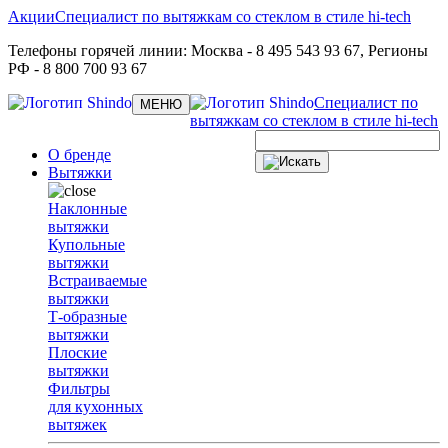
Акции
Специалист по вытяжкам со стеклом в стиле hi-tech
Телефоны горячей линии:
Москва
- 8 495 543 93 67,
Регионы
РФ
- 8 800 700 93 67
Специалист по
Toggle
МЕНЮ
navigation
вытяжкам со стеклом в стиле hi-tech
О бренде
Вытяжки
Наклонные
вытяжки
Купольные
вытяжки
Встраиваемые
вытяжки
Т-образные
вытяжки
Плоские
вытяжки
Фильтры
для кухонных
вытяжек