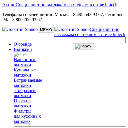
Акции
Специалист по вытяжкам со стеклом в стиле hi-tech
Телефоны горячей линии:
Москва
- 8 495 543 93 67,
Регионы
РФ
- 8 800 700 93 67
Специалист по
Toggle
МЕНЮ
navigation
вытяжкам со стеклом в стиле hi-tech
О бренде
Вытяжки
Наклонные
вытяжки
Купольные
вытяжки
Встраиваемые
вытяжки
Т-образные
вытяжки
Плоские
вытяжки
Фильтры
для кухонных
вытяжек