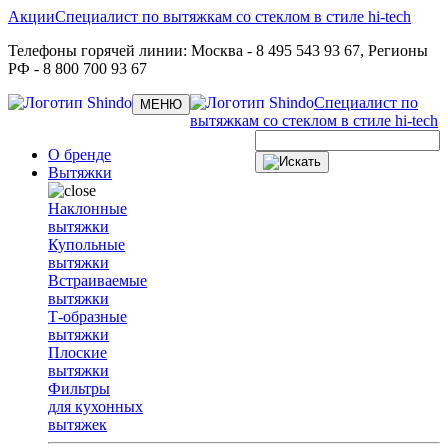
Акции
Специалист по вытяжкам со стеклом в стиле hi-tech
Телефоны горячей линии:
Москва
- 8 495 543 93 67,
Регионы
РФ
- 8 800 700 93 67
Специалист по
Toggle
МЕНЮ
navigation
вытяжкам со стеклом в стиле hi-tech
О бренде
Вытяжки
Наклонные
вытяжки
Купольные
вытяжки
Встраиваемые
вытяжки
Т-образные
вытяжки
Плоские
вытяжки
Фильтры
для кухонных
вытяжек