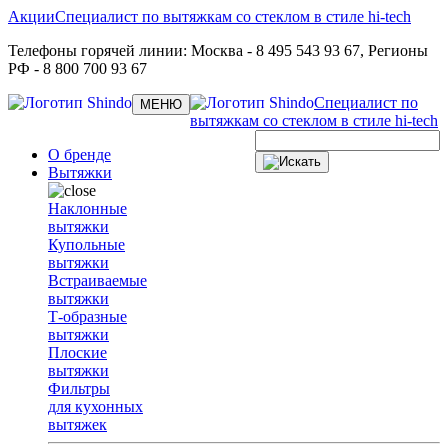
Акции
Специалист по вытяжкам со стеклом в стиле hi-tech
Телефоны горячей линии:
Москва
- 8 495 543 93 67,
Регионы
РФ
- 8 800 700 93 67
Специалист по
Toggle
МЕНЮ
navigation
вытяжкам со стеклом в стиле hi-tech
О бренде
Вытяжки
Наклонные
вытяжки
Купольные
вытяжки
Встраиваемые
вытяжки
Т-образные
вытяжки
Плоские
вытяжки
Фильтры
для кухонных
вытяжек