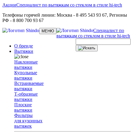
Акции
Специалист по вытяжкам со стеклом в стиле hi-tech
Телефоны горячей линии:
Москва
- 8 495 543 93 67,
Регионы
РФ
- 8 800 700 93 67
Специалист по
Toggle
МЕНЮ
navigation
вытяжкам со стеклом в стиле hi-tech
О бренде
Вытяжки
Наклонные
вытяжки
Купольные
вытяжки
Встраиваемые
вытяжки
Т-образные
вытяжки
Плоские
вытяжки
Фильтры
для кухонных
вытяжек